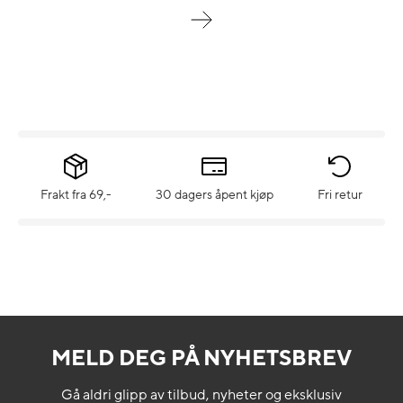
Frakt fra 69,-
30 dagers åpent kjøp
Fri retur
MELD DEG PÅ NYHETSBREV
Gå aldri glipp av tilbud, nyheter og eksklusiv