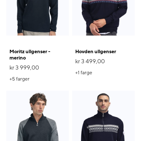
Moritz ullgenser -
Hovden ullgenser
merino
kr 3 499,00
kr 3 999,00
+1
farge
+5
farger