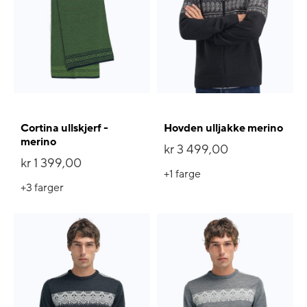
Cortina ullskjerf -
Hovden ulljakke merino
merino
kr 3 499,00
kr 1 399,00
+1
farge
+3
farger