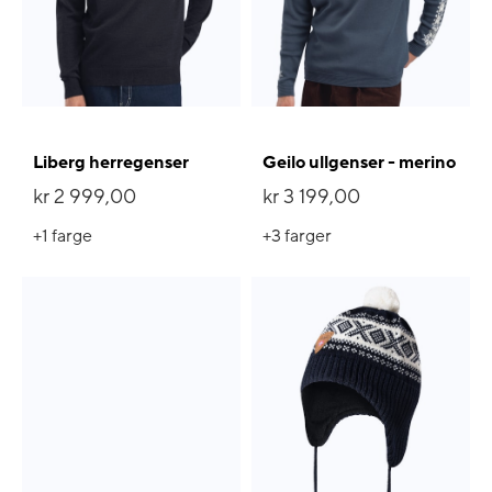
Liberg herregenser
Geilo ullgenser - merino
kr 2 999,00
kr 3 199,00
+1
farge
+3
farger