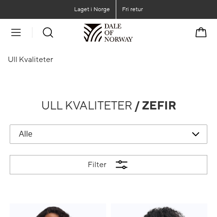
Gå til hovedinnhold
Gå til hovedmeny
Laget i Norge
Fri retur
Handl
Ull Kvaliteter
ULL KVALITETER
/ ZEFIR
Filter