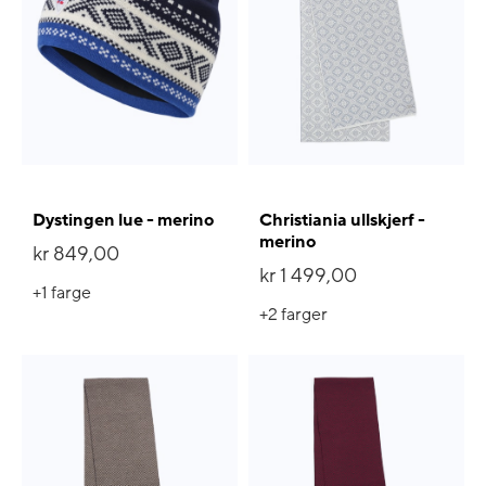
Dystingen lue - merino
Christiania ullskjerf -
merino
kr 849,00
kr 1 499,00
+1
farge
+2
farger