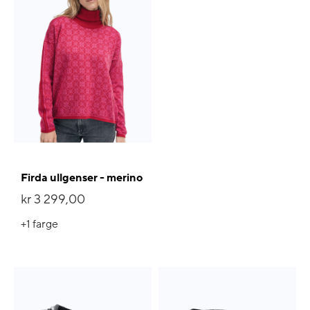
Firda ullgenser - merino
kr 3 299,00
+1
farge