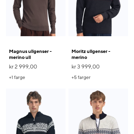
Magnus ullgenser -
Moritz ullgenser -
merino ull
merino
kr 2 999,00
kr 3 999,00
+1
farge
+5
farger