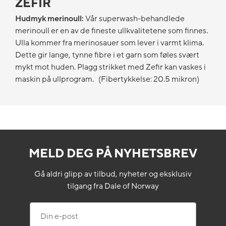
ZEFIR
Hudmyk merinoull:
Vår superwash-behandlede
merinoull er en av de fineste ullkvalitetene som finnes.
Ulla kommer fra merinosauer som lever i varmt klima.
Dette gir lange, tynne fibre i et garn som føles svært
mykt mot huden. Plagg strikket med Zefir kan vaskes i
maskin på ullprogram. (Fibertykkelse: 20.5 mikron)
MELD DEG PÅ NYHETSBREV
Gå aldri glipp av tilbud, nyheter og eksklusiv
tilgang fra Dale of Norway
Din e-post