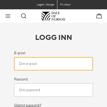
Gå til hovedinnhold
Gå til hovedmeny
Laget i Norge
Fri retur
Handl
LOGG INN
E-post
Passord
Glemt passord?