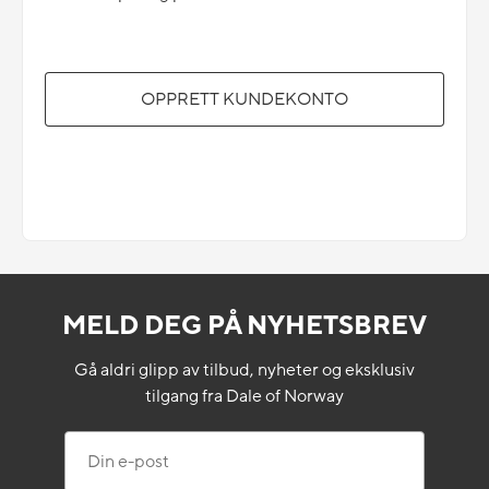
OPPRETT KUNDEKONTO
MELD DEG PÅ NYHETSBREV
Gå aldri glipp av tilbud, nyheter og eksklusiv
tilgang fra Dale of Norway
Din e-post