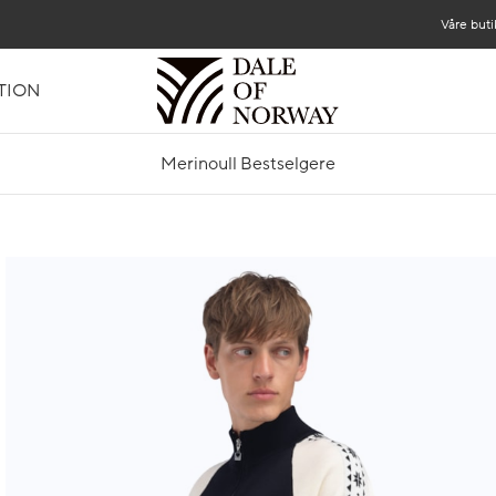
Våre buti
TION
Merinoull Bestselgere