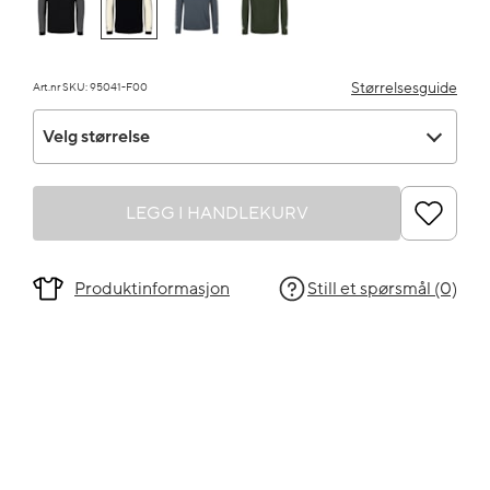
Størrelsesguide
Art.nr SKU: 95041-F00
Velg størrelse
Velg størrelse
LEGG I HANDLEKURV
Produktinformasjon
Still et spørsmål (0)