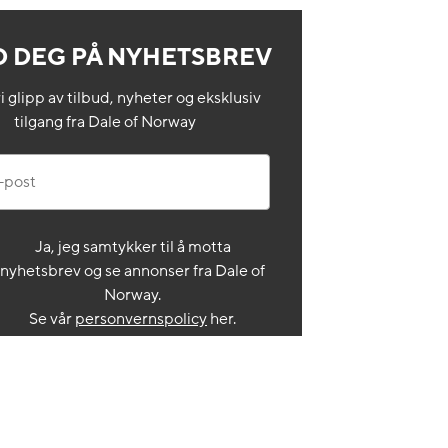
 DEG PÅ NYHETSBREV
i glipp av tilbud, nyheter og eksklusiv
tilgang fra Dale of Norway
st
Ja, jeg samtykker til å motta
nyhetsbrev og se annonser fra Dale of
Norway.
Se vår
personvernspolicy
her.
KLIKK FOR Å MELDE PÅ