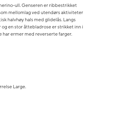
merino-ull. Genseren er ribbestrikket
som mellomlag ved utendørs aktiviteter
tisk halvhøy hals med glidelås. Langs
g en stor åttebladrose er strikket inn i
e har ermer med reverserte farger.
relse Large.