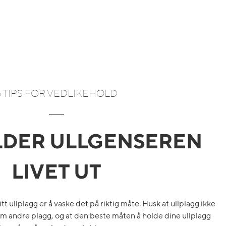
6 TIPS FOR VEDLIKEHOLD
LDER ULLGENSEREN
LIVET UT
ditt ullplagg er å vaske det på riktig måte. Husk at ullplagg ikke
som andre plagg, og at den beste måten å holde dine ullplagg