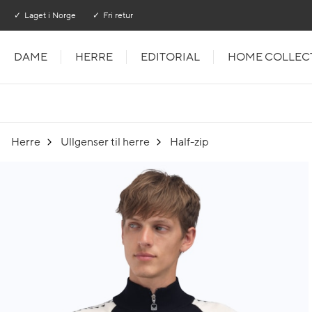
Gå til hovedinnhold
Gå til hovedmeny
Laget i Norge
Fri retur
DAME
HERRE
EDITORIAL
HOME COLLEC
Herre
Ullgenser til herre
Half-zip