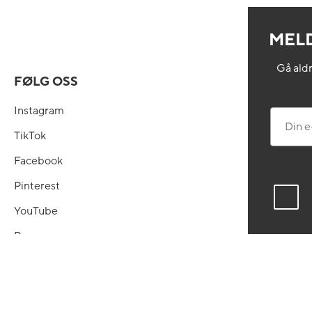
MELD
Gå aldr
FØLG OSS
Instagram
Din e-po
TikTok
Facebook
Pinterest
YouTube
Presse