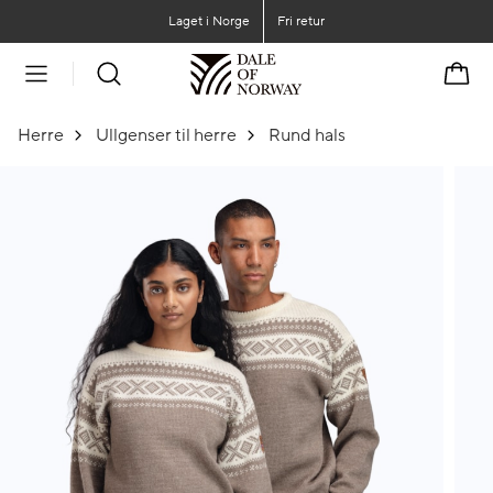
Gå til hovedinnhold
Gå til hovedmeny
Laget i Norge
Fri retur
Handl
Herre
Ullgenser til herre
Rund hals