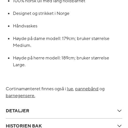
100% norsk ull med lang holdbarhet
Designet og strikket i Norge
Håndvaskes
Høyde på dame modell: 179cm; bruker størrelse
Medium.
Høyde på herre modell: 189cm; bruker størrelse
Large.
Cortinamønteret finnes også i
lue
,
pannebånd
og
barnegensere.
DETALJER
HISTORIEN BAK