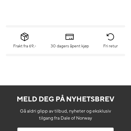
Frakt fra 69,-
30 dagers åpent kjøp
Fri retur
MELD DEG PÅ NYHETSBREV
Gå aldri glipp av tilbud, nyheter og eksklusiv
tilgang fra Dale of Norway