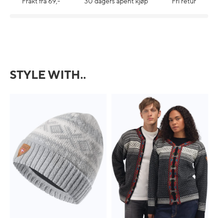
Frakt fra 69,-
30 dagers åpent kjøp
Fri retur
STYLE WITH..