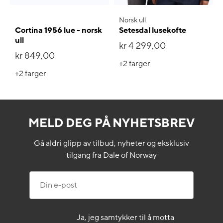
Norsk ull
Cortina 1956 lue - norsk
Setesdal lusekofte
ull
kr 4 299,00
kr 849,00
+2
farger
+2
farger
MELD DEG PÅ NYHETSBREV
Gå aldri glipp av tilbud, nyheter og eksklusiv
tilgang fra Dale of Norway
Din e-post
Ja, jeg samtykker til å motta