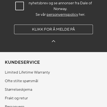
nyhetsbrev og se annonser fra Dale of
Norway.
Se vår
personvernspolicy
her.
KLIKK FOR Å MELDE PÅ
KUNDESERVICE
Limited Lifetime Warranty
Ofte stilte spørsmål
Størrelseskjema
Frakt og retur
Personvern