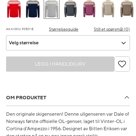
Størrelsesguide
Still et spørsmål (0)
Art.nr SKU: 92521-E
Velg størrelse
Velg størrelse
LEGG I HANDLEKURV
OM PRODUKTET
Den originale skigenseren! Denne ullgenseren var Dale of
Norways første offisielle OL-genser, laget til Vinter-OL i
Cortina d’Ampezzo i 1956. Designet av Bitten Eriksen var
den starten på en ny æra innen norsk strikk.