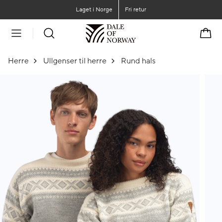
Gå til hovedinnhold
Gå til hovedmeny
Laget i Norge
Fri retur
Handl
Herre
Ullgenser til herre
Rund hals