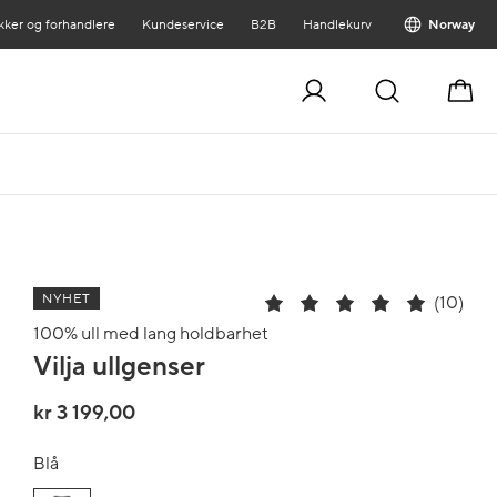
kker og forhandlere
Kundeservice
B2B
Handlekurv
Norway
Handl
NYHET
(10)
100% ull med lang holdbarhet
Vilja ullgenser
kr 3 199,00
Blå