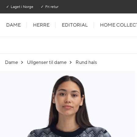
Gå til hovedinnhold
Gå til hovedmeny
Laget i Norge
Fri retur
DAME
HERRE
EDITORIAL
HOME COLLEC
Dame
Ullgenser til dame
Rund hals