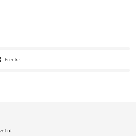
Fri retur
vet ut