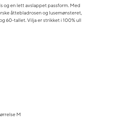
s og en lett avslappet passform. Med
norske åttebladrosen og lusemønsteret,
60-tallet. Vilja er strikket i 100% ull
tørrelse M