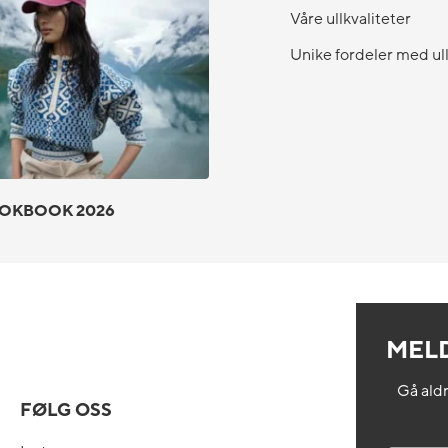
Våre ullkvaliteter
Unike fordeler med ul
OKBOOK 2026
MELD
Gå aldr
FØLG OSS