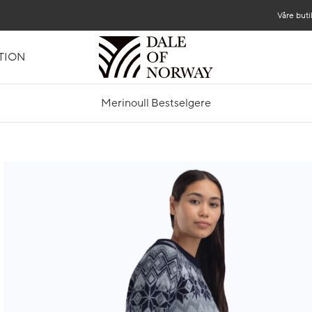
Våre buti
TION
Merinoull Bestselgere