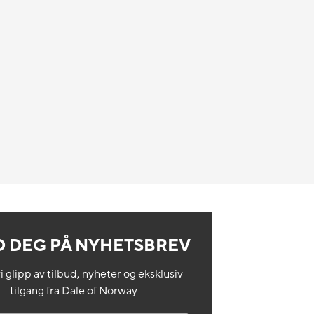
l
 DEG PÅ NYHETSBREV
i glipp av tilbud, nyheter og eksklusiv
tilgang fra Dale of Norway