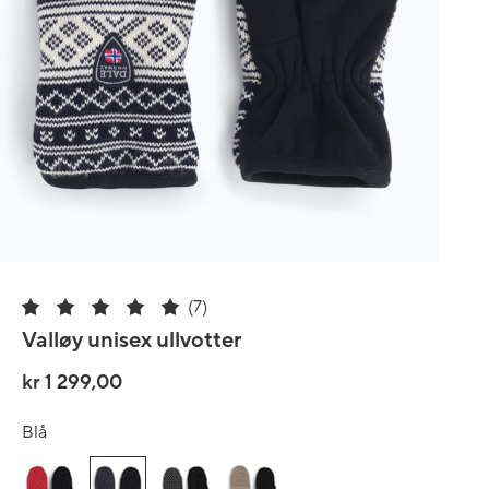
(7)
Valløy unisex ullvotter
kr 1 299,00
Blå