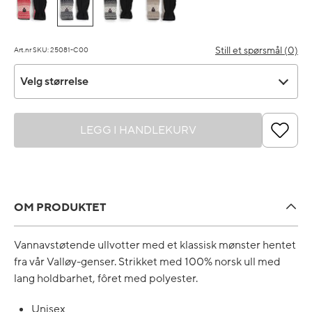
Still et spørsmål (0)
Art.nr SKU: 25081-C00
Velg størrelse
Velg størrelse
LEGG I HANDLEKURV
OM PRODUKTET
Vannavstøtende ullvotter med et klassisk mønster hentet
fra vår Valløy-genser. Strikket med 100% norsk ull med
lang holdbarhet, fôret med polyester.
Unisex