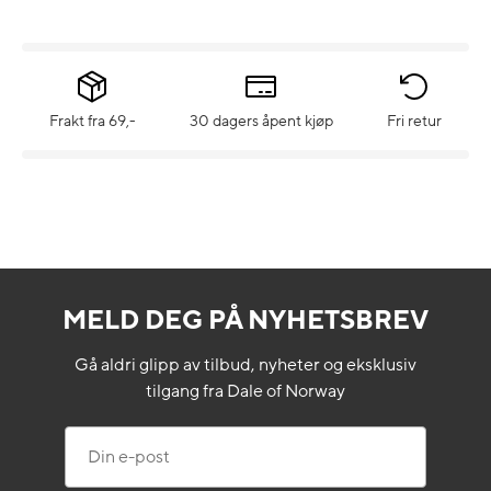
Frakt fra 69,-
30 dagers åpent kjøp
Fri retur
MELD DEG PÅ NYHETSBREV
Gå aldri glipp av tilbud, nyheter og eksklusiv
tilgang fra Dale of Norway
Din e-post