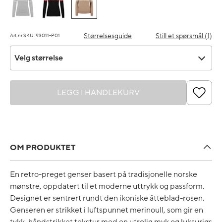
Størrelsesguide
Still et spørsmål (1)
Art.nr SKU: 93011-P01
Velg størrelse
Velg størrelse
LEGG I HANDLEKURV
OM PRODUKTET
En retro-preget genser basert på tradisjonelle norske
mønstre, oppdatert til et moderne uttrykk og passform.
Designet er sentrert rundt den ikoniske åtteblad-rosen.
Genseren er strikket i luftspunnet merinoull, som gir en
tykk, håndstrikket tekstur med en utrolig myk og luksuriøs