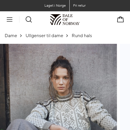
Gå til hovedinnhold
Gå til hovedmeny
Laget i Norge
Fri retur
Handl
Dame
Ullgenser til dame
Rund hals