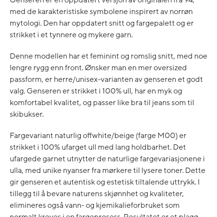
med de karakteristiske symbolene inspirert av norrøn
mytologi. Den har oppdatert snitt og fargepalett og er
strikket i et tynnere og mykere garn.
Denne modellen har et feminint og romslig snitt, med noe
lengre rygg enn front. Ønsker man en mer oversized
passform, er herre/unisex-varianten av genseren et godt
valg. Genseren er strikket i 100% ull, har en myk og
komfortabel kvalitet, og passer like bra til jeans som til
skibukser.
Fargevariant naturlig offwhite/beige (farge M00) er
strikket i 100% ufarget ull med lang holdbarhet. Det
ufargede garnet utnytter de naturlige fargevariasjonene i
ulla, med unike nyanser fra mørkere til lysere toner. Dette
gir genseren et autentisk og estetisk tiltalende uttrykk. I
tillegg til å bevare naturens skjønnhet og kvaliteter,
elimineres også vann- og kjemikalieforbruket som
normalt kreves i en fargeprosess. Resultatet er et plagg