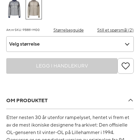
Størrelsesguide
Still et spørsmål (2)
Art.nr SKU: 95881-M00
Velg størrelse
Velg størrelse
LEGG I HANDLEKURV
OM PRODUKTET
Etter nesten 30 år utenfor rampelyset, hentet vi frem et
av de mest ikoniske designene fra arkivet: Den offisielle
OL-genseren til vinter-OL på Lillehammer i 1994.
Genseren er en oppdatert versjon av originalen fra 94,