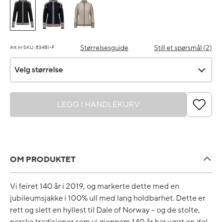
Størrelsesguide
Still et spørsmål (2)
Art.nr SKU: 83481-F
Velg størrelse
Velg størrelse
LEGG I HANDLEKURV
OM PRODUKTET
Vi feiret 140 år i 2019, og markerte dette med en
jubileumsjakke i 100% ull med lang holdbarhet. Dette er
rett og slett en hyllest til Dale of Norway – og de stolte,
norske tradisjoner som vi gjennom 140 år har vært en del