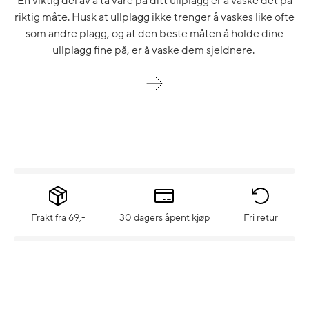
En viktig del av å ta vare på ditt ullplagg er å vaske det på
riktig måte. Husk at ullplagg ikke trenger å vaskes like ofte
som andre plagg, og at den beste måten å holde dine
ullplagg fine på, er å vaske dem sjeldnere.
Frakt fra 69,-
30 dagers åpent kjøp
Fri retur