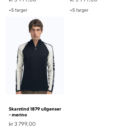
+5
farger
+5
farger
Skarstind 1879 ullgenser
- merino
kr 3 799,00