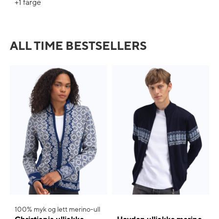
+1
farge
ALL TIME BESTSELLERS
100% myk og lett merino-ull