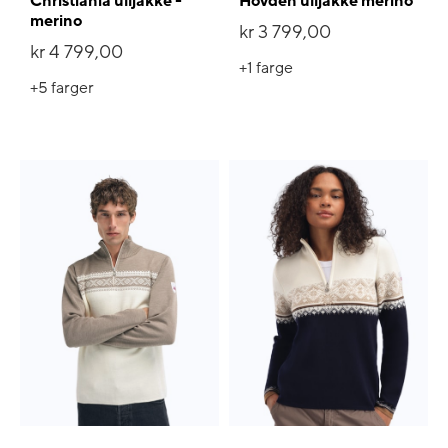
Christiania ulljakke -
Hovden ulljakke merino
merino
kr 3 799,00
kr 4 799,00
+1
farge
+5
farger