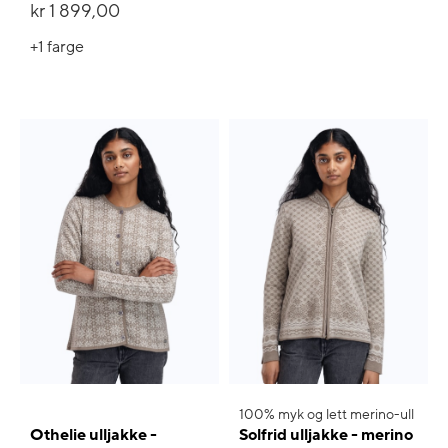
kr 1 899,00
+1
farge
100% myk og lett merino-ull
Othelie ulljakke -
Solfrid ulljakke - merino