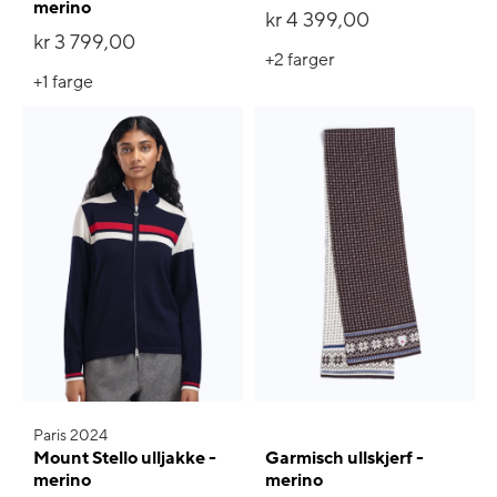
merino
kr 4 399,00
kr 3 799,00
+2
farger
+1
farge
Paris 2024
Mount Stello ulljakke -
Garmisch ullskjerf -
merino
merino