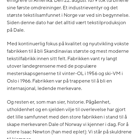
emigrere til Amerika. Den 22. august 1879 tok turbinene
sine første omdreininger. Et industrieventyr og det
største tekstilsamfunnet i Norge var ved sin begynnelse.
Siden denne dato har det alltid vært tekstilproduksjon
på Dale.
Med kontinuerlig fokus på kvalitet og nyutvikling vokste
fabrikken til å bli Skandinavias største og mest moderne
tekstilfabrikk innen sitt felt. Fabrikken vant ry langt
utover landegrensene med de populære
mesterskapsgenserne til vinter-OL i 1956 og ski-VM i
Oslo i 1966. Fabrikken var på trappene til å bli en
internasjonal, ledende merkevare.
Og resten er, som man sier, historie. Pågåenhet,
utholdenhet og en sjelden vilje til overlevelse har gjort
det lille samfunnet med den store fabrikken i stand til å
skape merkevaren Dale of Norway vi kjenner i dag. For å
sitere Isaac Newton (han med eplet): Vi står på skuldrene