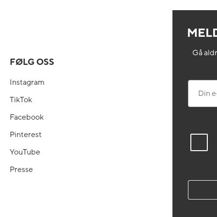
MELD
Gå aldr
FØLG OSS
Instagram
Din e-po
TikTok
Facebook
Pinterest
YouTube
Presse