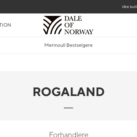
Våre buti
TION
Merinoull Bestselgere
ROGALAND
Forhandlere