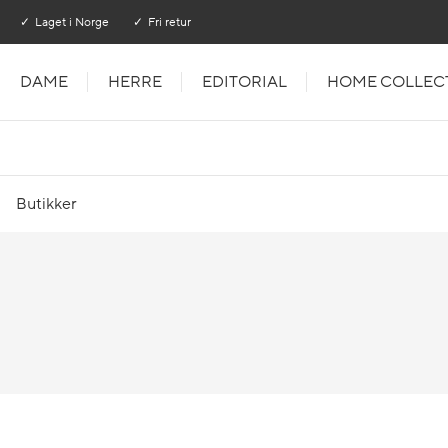
Gå til hovedinnhold
Gå til hovedmeny
Laget i Norge
Fri retur
DAME
HERRE
EDITORIAL
HOME COLLEC
Butikker