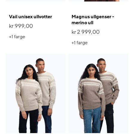
Vail unisex ullvotter
Magnus ullgenser -
merino ull
kr 999,00
kr 2 999,00
+1
farge
+1
farge