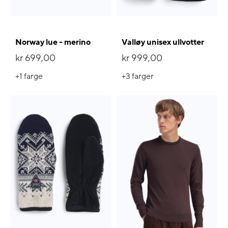
Norway lue - merino
Valløy unisex ullvotter
kr 699,00
kr 999,00
+1
farge
+3
farger