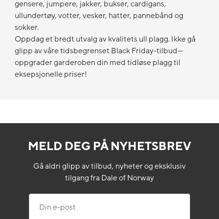
gensere, jumpere, jakker, bukser, cardigans,
ullundertøy, votter, vesker, hatter, pannebånd og
sokker.
Oppdag et bredt utvalg av kvalitets ull plagg. Ikke gå
glipp av våre tidsbegrenset Black Friday-tilbud—
oppgrader garderoben din med tidløse plagg til
eksepsjonelle priser!
MELD DEG PÅ NYHETSBREV
Gå aldri glipp av tilbud, nyheter og eksklusiv
tilgang fra Dale of Norway
Din e-post