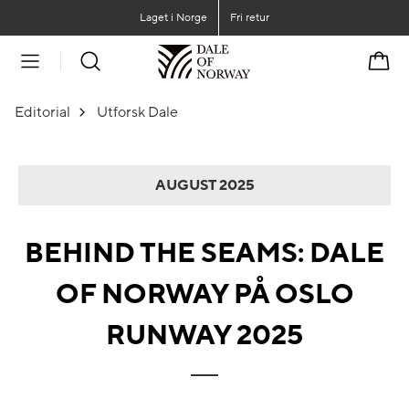
Gå til hovedinnhold
Gå til hovedmeny
Laget i Norge
Fri retur
Handl
Editorial
Utforsk Dale
AUGUST 2025
BEHIND THE SEAMS: DALE
OF NORWAY PÅ OSLO
RUNWAY 2025