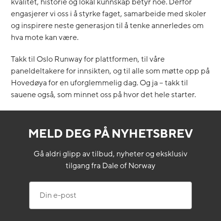
kvalitet, historie og lokal kunnskap betyr noe. Derfor
engasjerer vi oss i å styrke faget, samarbeide med skoler
og inspirere neste generasjon til å tenke annerledes om
hva mote kan være.
Takk til Oslo Runway for plattformen, til våre
paneldeltakere for innsikten, og til alle som møtte opp på
Hovedøya for en uforglemmelig dag. Og ja – takk til
sauene også, som minnet oss på hvor det hele starter.
MELD DEG PÅ NYHETSBREV
Gå aldri glipp av tilbud, nyheter og eksklusiv
tilgang fra Dale of Norway
Din e-post