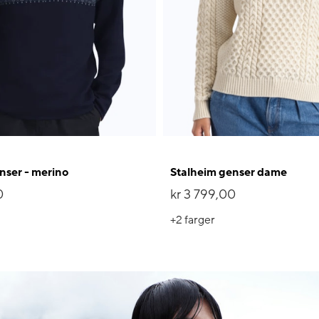
nser - merino
Stalheim genser dame
0
kr 3 799,00
+2
farger