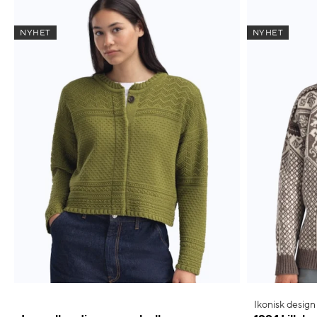
NYHET
NYHET
Ikonisk design