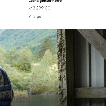
Losna genser herre
kr 3 299,00
+1
farge