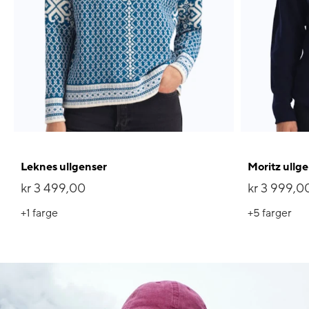
Leknes ullgenser
Moritz ullge
kr 3 499,00
kr 3 999,0
+1
farge
+5
farger