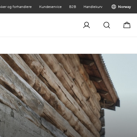
kker og forhandlere
Kundeservice
B2B
Handlekurv
Norway
Handl